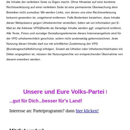
die Inhalte der verlinkten Seite zu Eigen macht. Ohne Hinweise auf eine konkrete
Rechtsverletzung auf einer verlinkten Seite ist eine permanente Überwachung dem
Betreiber nicht zumutbar. Wir werden Links, von denen uns eine Rechtsverletzung
bekannt geworden ist, umgehend entfernen. Falls Bedenken bestehen, dass Inhalte
dieser Webpräsenz gegen Urheberrechte verstoßen, bitten wir um Information per E-
Mail an die Adresse VPD@berlin.de Derartige Inhalte werden ggf. umgehend entfernt.
Alle Texte, Fotos und sonstige Gestaltungselemente dieses Internetangebots sind für
die VPD urheberrechtlich geschützt, sofern nicht anderweitig gekennzeichnet. Jede
Nutzung dieser Inhalte darf nur mit schriftlicher Zustimmung der VPD
(Bundesgeschäftsführung) erfolgen. Soweit als Urheber oder Urheberrechtsinhaber ein
Dritter angegeben ist, müssen die Nutzungsrechte vor entsprechender Übernahme von
diesem erworben werden.
Unsere und Eure Volks-Partei
!
...gut für Dich...besser für's Land!
Interesse an: Parteiprogramm? dann
hier klicken!